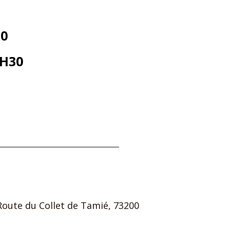
30
5H30
 Route du Collet de Tamié, 73200