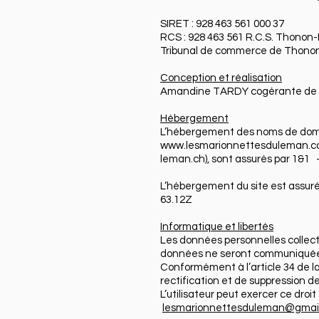
SIRET : 928 463 561 000 37
RCS : 928 463 561 R.C.S. Thonon
Tribunal de commerce de Thonon-
Conception et réalisation
Amandine TARDY cogérante de l’
Hébergement
L’hébergement des noms de dom
www.lesmarionnettesduleman.
leman.ch
), sont assurés par 1
L’hébergement du site est ass
63.12Z
Informatique et libertés
Les données personnelles collec
données ne seront communiquées
Conformément à l’article 34 de la 
rectification et de suppression 
L’utilisateur peut exercer ce dro
lesmarionnettesduleman@gmai