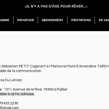
RAMME
PRIVATISER
ABONNEMENT
PRESTATIONS
EN SA
 de Sébastien PETIT Cogérant et Marionnettiste & Amandine TARDY l
able de la communication.
ttes Du Léman
e : 1011 Avenue de la Rive, 74500 à Publier
sible à cette adresse.
 79 433 22 81
n@gmail.com