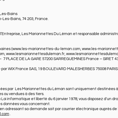
-Les-Bains
Les-Bains, 74 203, France.
Entreprise, Les Marionnettes Du Léman et responsable administra
aines (
www.les-marionnettes-du-leman.com
,
www.les-marionnett
com
,
www.lesmarionnettesduleman.fr
,
www.lesmarionnettesdulema
&1 – 7 PLACE DE LA GARE 57200 SARREGUEMINES France – SIRET 
uré par WIX France SAS, 19 BOULEVARD MALESHERBES 75008 PARI
tées par Les Marionnettes du Léman sont uniquement destinées à 
 ou vendues à des tiers.
Loi informatique et liberté du 6 janvier 1978, vous disposez d'un dr
des données vous concernant.
it en adressant sa demande soit par courrier électronique auprès de 
l.com
.