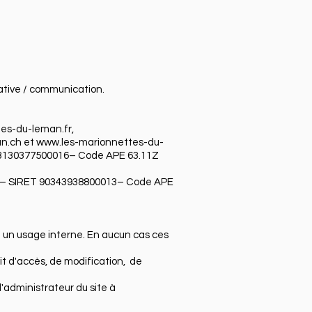
tive / communication.
es-du-leman.fr
,
n.ch
et
www.les-marionnettes-du-
43130377500016– Code APE 63.11Z
S– SIRET 90343938800013– Code APE
un usage interne. En aucun cas ces
oit d'accès, de modification, de
l'administrateur du site à