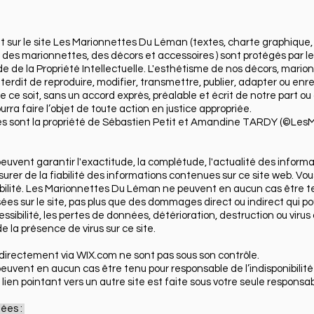
 sur le site Les Marionnettes Du Léman (textes, charte graphique,
e des marionnettes, des décors et accessoires ) sont protégés par l
de de la Propriété Intellectuelle. L'esthétisme de nos décors, mari
interdit de reproduire, modifier, transmettre, publier, adapter ou enr
ce soit, sans un accord exprès, préalable et écrit de notre part ou 
urra faire l’objet de toute action en justice appropriée.
isées sont la propriété de Sébastien Petit et Amandine TARDY (©L
ent garantir l'exactitude, la complétude, l'actualité des informati
rer de la fiabilité des informations contenues sur ce site web. Vou
bilité. Les Marionnettes Du Léman ne peuvent en aucun cas être t
ées sur le site, pas plus que des dommages direct ou indirect qui po
accessibilité, les pertes de données, détérioration, destruction ou viru
la présence de virus sur ce site.
ndirectement via WIX.com ne sont pas sous son contrôle.
vent en aucun cas être tenu pour responsable de l’indisponibilité 
 lien pointant vers un autre site est faite sous votre seule responsabi
nées :