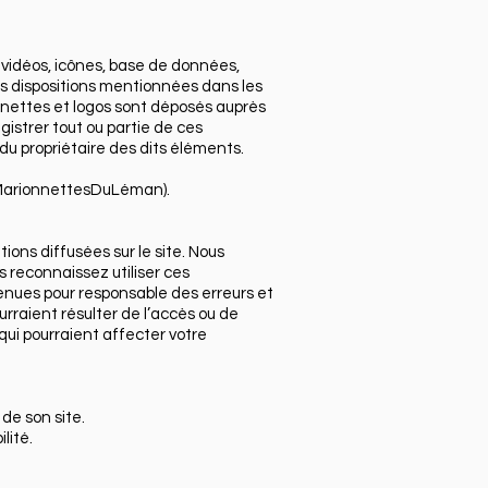
 vidéos, icônes, base de données,
es dispositions mentionnées dans les
onnettes et logos sont déposés auprès
egistrer tout ou partie de ces
du propriétaire des dits éléments.
esMarionnettesDuLéman).
ons diffusées sur le site. Nous
s reconnaissez utiliser ces
enues pour responsable des erreurs et
urraient résulter de l’accès ou de
s qui pourraient affecter votre
de son site.
lité.