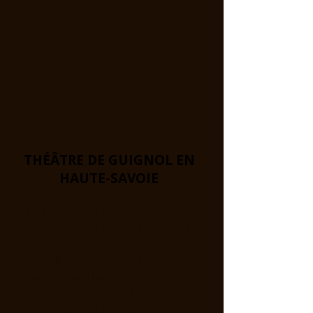
THÉÂTRE DE GUIGNOL EN
HAUTE-SAVOIE
Théâtre ouvert toute l'année au
1011 Avenue de la Rive 74500
Publier !
En Juillet et en Août le théâtre
sera ouvert les Lundis, Mardis,
Jeudis, Samedis et Dimanches.
Spectacle à 16H30 !