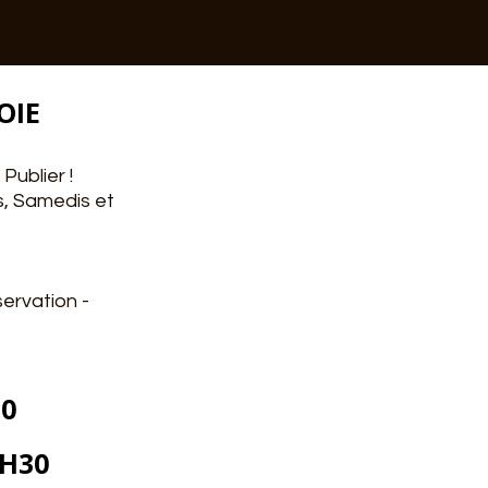
OIE
Publier !
is, Samedis et
ervation -
30
5H30