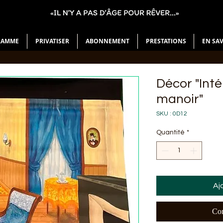
RAMME
PRIVATISER
ABONNEMENT
PRESTATIONS
EN SA
Décor "Int
manoir"
SKU : 0D12
Quantité
*
Aj
Com