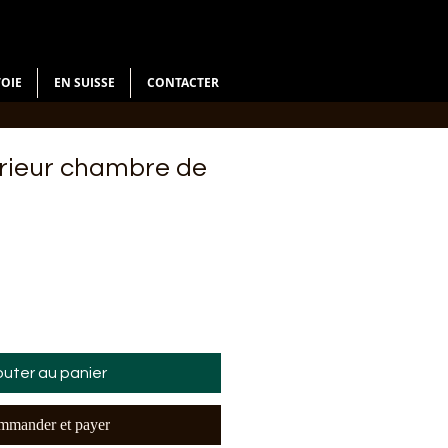
VOIE
EN SUISSE
CONTACTER
érieur chambre de
outer au panier
mander et payer