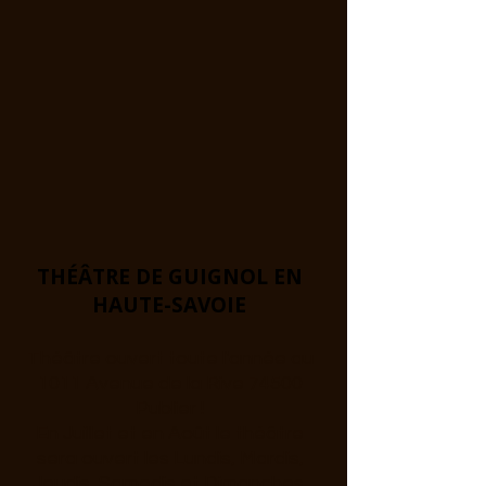
THÉÂTRE DE GUIGNOL EN
HAUTE-SAVOIE
Théâtre ouvert toute l'année au
1011 Avenue de la Rive 74500
Publier !
En Juillet et en Août le théâtre
sera ouvert les Lundis, Mardis,
Jeudis, Samedis et Dimanches.