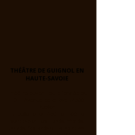
THÉÂTRE DE GUIGNOL EN
HAUTE-SAVOIE
Théâtre ouvert toute l'année au
1011 Avenue de la Rive 74500
Publier !
En Juillet et en Août le théâtre
sera ouvert les Lundis, Mardis,
Jeudis, Samedis et Dimanches.
Spectacle à 16H30 !