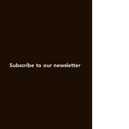
Subscribe to our newsletter
Théâtre ouvert toute l'année au
1011 Avenue de la Rive 74500
Publier !
En Juillet et en Août le théâtre
sera ouvert les Lundis, Mardis,
Jeudis, Samedis et Dimanches.
Spectacle à 16H30 !