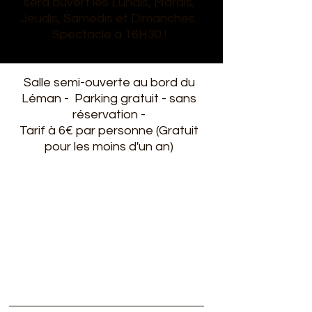
sera ouvert les Lundis, Mardis,
Jeudis, Samedis et Dimanches.
Spectacle à 16H30 !
Salle semi-ouverte au bord du
Léman - Parking gratuit - sans
réservation -
Tarif à 6€ par personne (Gratuit
pour les moins d'un an)
Subscribe to our newsletter
Subscribe to our newsletter
Subscribe to our newsletter