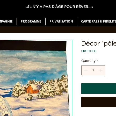
MPAGNIE
PROGRAMME
PRIVATISATION
CARTE PASS & FIDELIT
Décor "pôl
SKU: 00D6
Quantity
*