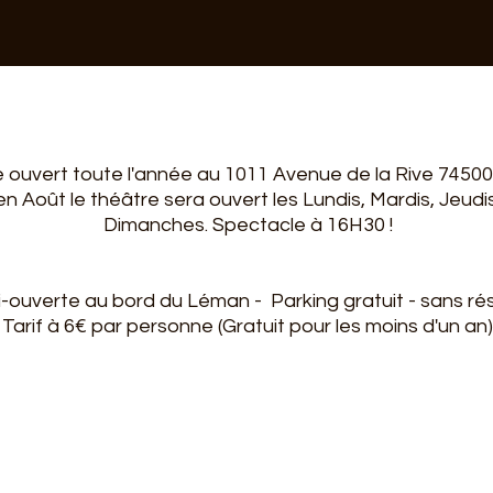
Subscribe to our newsletter
 ouvert toute l'année au 1011 Avenue de la Rive 74500 
t en Août le théâtre sera ouvert les Lundis, Mardis, Jeud
Dimanches. Spectacle à 16H30 !
i-ouverte au bord du Léman - Parking gratuit - sans rés
Tarif à 6€ par personne (Gratuit pour les moins d'un an)
Subscribe to our newsletter
Subscribe to our newsletter