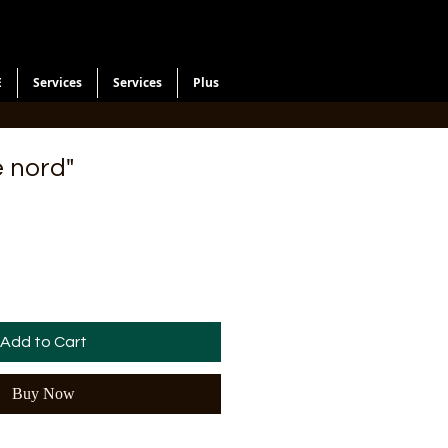
E
Services
Services
Plus
e nord"
Add to Cart
Buy Now