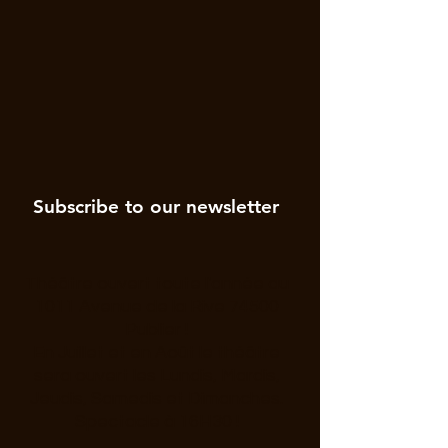
Subscribe to our newsletter
Théâtre ouvert toute l'année au
1011 Avenue de la Rive 74500
Publier !
En Juillet et en Août le théâtre
sera ouvert les Lundis, Mardis,
Jeudis, Samedis et Dimanches.
Spectacle à 16H30 !