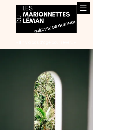
« Il n'y a pas d'âge pour rêver...»